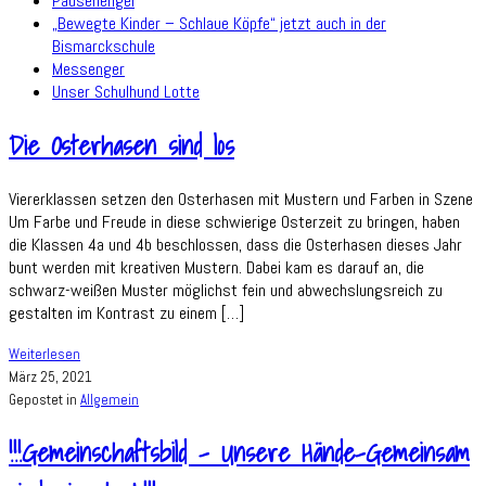
Pausenengel
„Bewegte Kinder – Schlaue Köpfe“ jetzt auch in der
Bismarckschule
Messenger
Unser Schulhund Lotte
Die Osterhasen sind los
Viererklassen setzen den Osterhasen mit Mustern und Farben in Szene
Um Farbe und Freude in diese schwierige Osterzeit zu bringen, haben
die Klassen 4a und 4b beschlossen, dass die Osterhasen dieses Jahr
bunt werden mit kreativen Mustern. Dabei kam es darauf an, die
schwarz-weißen Muster möglichst fein und abwechslungsreich zu
gestalten im Kontrast zu einem […]
Die
Weiterlesen
Osterhasen
März 25, 2021
sind
Gepostet in
Allgemein
los
!!!Gemeinschaftsbild – Unsere Hände-Gemeinsam