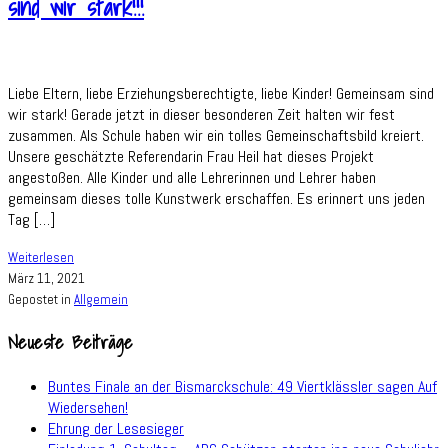
sind wir stark!!!
Liebe Eltern, liebe Erziehungsberechtigte, liebe Kinder! Gemeinsam sind
wir stark! Gerade jetzt in dieser besonderen Zeit halten wir fest
zusammen. Als Schule haben wir ein tolles Gemeinschaftsbild kreiert.
Unsere geschätzte Referendarin Frau Heil hat dieses Projekt
angestoßen. Alle Kinder und alle Lehrerinnen und Lehrer haben
gemeinsam dieses tolle Kunstwerk erschaffen. Es erinnert uns jeden
Tag […]
!!!Gemeinschaftsbild
Weiterlesen
–
März 11, 2021
Unsere
Gepostet in
Allgemein
Hände-
Neueste Beiträge
Gemeinsam
sind
wir
Buntes Finale an der Bismarckschule: 49 Viertklässler sagen Auf
stark!!!
Wiedersehen!
Ehrung der Lesesieger