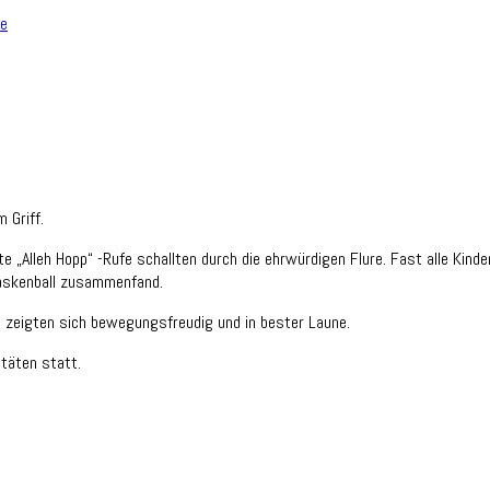
le
 Griff.
e „Alleh Hopp“ -Rufe schallten durch die ehrwürdigen Flure. Fast alle Kind
Maskenball zusammenfand.
en zeigten sich bewegungsfreudig und in bester Laune.
itäten statt.