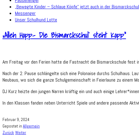
Pausenengel
„Bewegte Kinder – Schlaue Köpfe“ jetzt auch in der Bismarckschu
Messenger
Unser Schulhund Lotte
„Alleh Hopp- Die Bismarckschul` steht Kopp“
Am Freitag vor den Ferien hatte die Fastnacht die Bismarckschule fest im
Nach der 2. Pause schlängelte sich eine Polonaise durchs Schulhaus. Laut
Neubaus, wo sich die ganze Schulgemeinschaft in Feierlaune zu einem 
DJ Kurz heizte den jungen Narren kräftig ein und auch einige Lehrer*inn
In den Klassen fanden neben Unterricht Spiele und andere passende Aktiv
Februar 9, 2024
Gepostet in
Allgemein
Zurück
Weiter